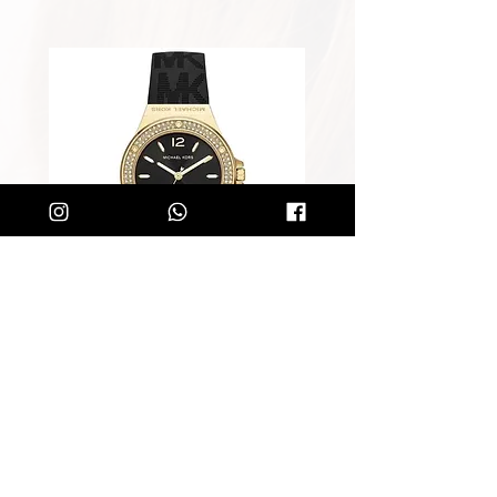
שעון מייקל קורס לאישה Michael
Kors MK7281
מחיר רגיל
מחיר מבצע
הוספה לסל