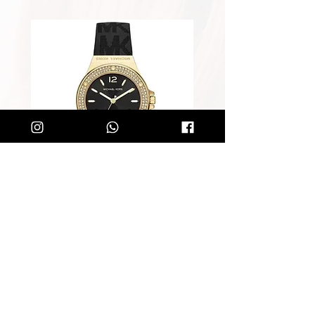
שעון מייקל קורס לאישה Michael
Kors MK7281
מחיר רגיל
מחיר מבצע
הוספה לסל