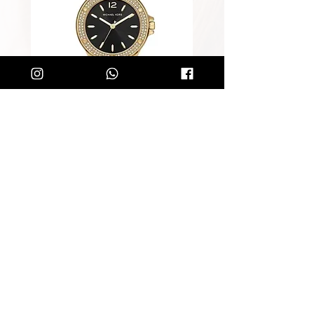
שעון מייקל קורס לאישה Michael
Kors MK7281
מחיר רגיל
מחיר מבצע
הוספה לסל
קליק קטן ותהיו חלק מרשימת הלקוחות של
SOLIT, תיהנו מהטבות בלעדיות
ותחשפו לקולקציות חדשות