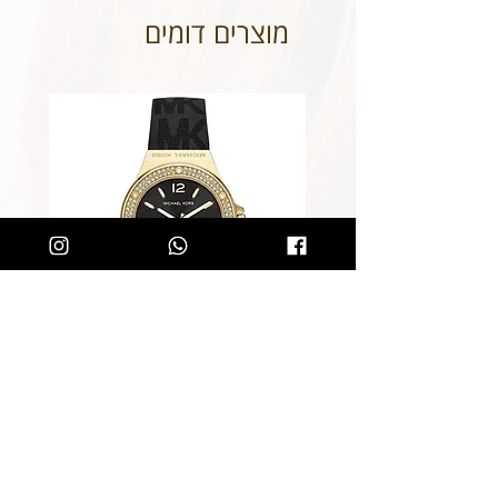
רצונכם.
מוצרים דומים
שעון מייקל קורס לאישה Michael
Kors MK7281
מחיר רגיל
מחיר מבצע
הוספה לסל