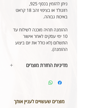
ניתן להזמין בכסף 925,
רוזגולד או בציפוי זהב 18 קראט
באיכות גבוהה.
ההזמנה תהיה מוכנה לשילוח עד
10 ימי עסקים לאחר אישור
התשלום (לא כולל את יום ביצוע
ההזמנה).
מדיניות החזרת מוצרים
בהתאם לחוק הגנת הצרכן, אין
אפשרות להחזיר או לבטל תכשיטים
אשר נעשו בעיצוב אישי או תכשיטי
חריטה. אנא שימו לב טרם ביצוע
ההזמנה כי המידות הינן נכונות וכי
מוצרים שעשויים לעניין אותך
הכיתוב שבחרתם מאויית לשביעות