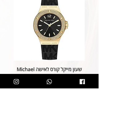
שעון מייקל קורס לאישה Michael
Kors MK7281
מחיר רגיל
מחיר מבצע
הוספה לסל
קליק קטן ותהיו חלק מרשימת הלקוחות של
SOLIT, תיהנו מהטבות בלעדיות