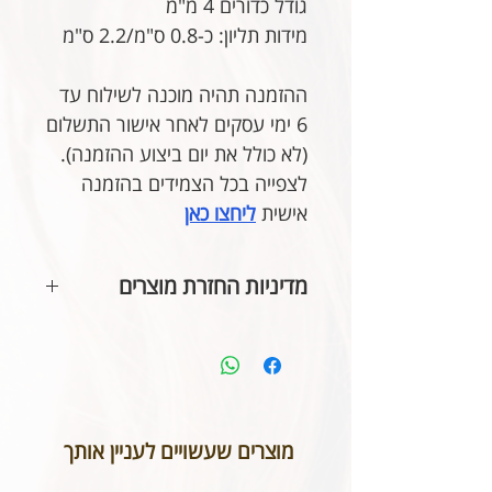
גודל כדורים 4 מ"מ
מידות תליון: כ-0.8 ס"מ/2.2 ס"מ
ההזמנה תהיה מוכנה לשילוח עד
6 ימי עסקים לאחר אישור התשלום
(לא כולל את יום ביצוע ההזמנה).
לצפייה בכל הצמידים בהזמנה
אישית
ליחצו כאן
מדיניות החזרת מוצרים
בהתאם לחוק הגנת הצרכן, אין
אפשרות להחזיר או לבטל תכשיטים
אשר נעשו בעיצוב אישי או תכשיטי
חריטה. אנא שימו לב טרם ביצוע
ההזמנה כי המידות הינן נכונות וכי
מוצרים שעשויים לעניין אותך
הכיתוב שבחרתם מאויית לשביעות
רצונכם.