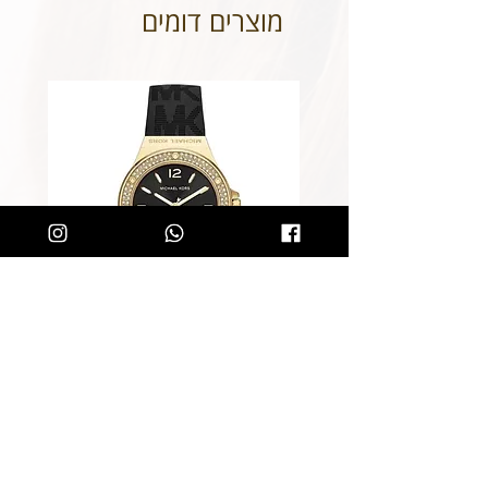
מוצרים דומים
שעון מייקל קורס לאישה Michael
Kors MK7281
מחיר רגיל
מחיר מבצע
הוספה לסל