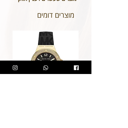
הכיתוב שבחרתם מאויית לשביעות
רצונכם.
מוצרים דומים
שעון מייקל קורס לאישה Michael
Kors MK7281
מחיר רגיל
מחיר מבצע