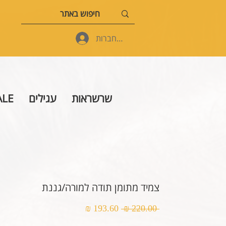
להתחברות
שרשראות
עגילים
ALE
צמיד מתומן תודה למורה/גננת
מחיר
מחיר
 ‏220.00 ‏₪ 
רגיל
מבצע