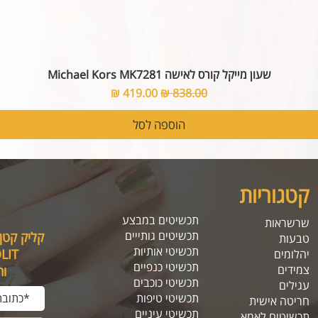
שעון מייקל קורס לאישה Michael Kors MK7281
מחיר רגיל
מחיר מבצע
הוספה לסל
קטגוריות
תכשיטים במבצע
שרשראות
תכשיטים גותייים
קליק קטן
טבעות
תכשיטי אותיות
SOLIT, תיהנו מה
יהלומים
תכשיטי כנפיים
צמידים
ו
תכשיטי כוכבים
עגילים
תכשיטי טיפות
חריטה אישית
תכשיטי עיניים
תכשיטים לאמא