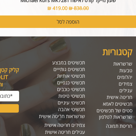
שעון מייקל קורס לאישה Michael Kors MK7281
מחיר רגיל
מחיר מבצע
הוספה לסל
קטגוריות
תכשיטים במבצע
שרשראות
תכשיטים גותייים
קליק קטן
טבעות
תכשיטי אותיות
SOLIT, תיהנו מה
יהלומים
תכשיטי כנפיים
צמידים
ו
תכשיטי כוכבים
עגילים
תכשיטי טיפות
חריטה אישית
תכשיטי עיניים
תכשיטים לאמא
תכשיטי אהבה
סטים של תכשיטים
שרשראות חריטה אישית
שרשראות לטלפון
צמידים חריטה אישית
חריטת תמונה
עגילים חריטה אישית