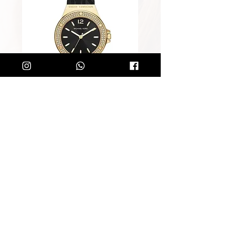
שעון מייקל קורס לאישה Michael
Kors MK7281
מחיר רגיל
מחיר מבצע
הוספה לסל
קליק קטן ותהיו חלק מרשימת הלקוחות של
SOLIT, תיהנו מהטבות בלעדיות
ותחשפו לקולקציות חדשות