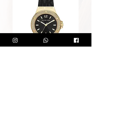
שעון מייקל קורס לאישה Michael
Kors MK7281
מחיר רגיל
מחיר מבצע
הוספה לסל
קליק קטן ותהיו חלק מרשימת הלקוחות של
SOLIT, תיהנו מהטבות בלעדיות