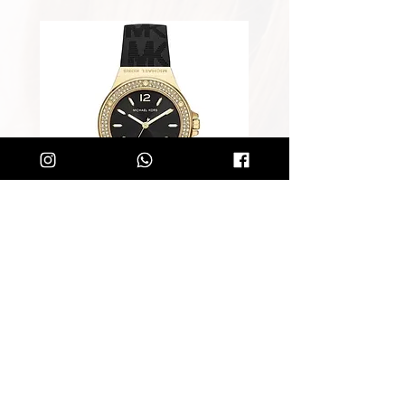
שעון מייקל קורס לאישה Michael
Kors MK7281
מחיר רגיל
מחיר מבצע
הוספה לסל