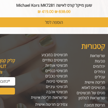
שעון מייקל קורס לאישה Michael Kors MK7281
מחיר רגיל
מחיר מבצע
הוספה לסל
קטגוריות
תכשיטים במבצע
שרשראות
תכשיטים גותייים
קליק קטן
טבעות
תכשיטי אותיות
SOLIT, תיהנו מה
יהלומים
תכשיטי כנפיים
צמידים
ו
תכשיטי כוכבים
עגילים
תכשיטי טיפות
חריטה אישית
תכשיטי עיניים
תכשיטים לאמא
תכשיטי אהבה
סטים של תכשיטים
שרשראות חריטה אישית
שרשראות לטלפון
צמידים חריטה אישית
חריטת תמונה