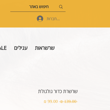
להתחברות
שרשראות
עגילים
ALE
שרשרת כדור גולגולת
מחיר
מחיר
 ‏139.00 ‏₪ 
רגיל
מבצע