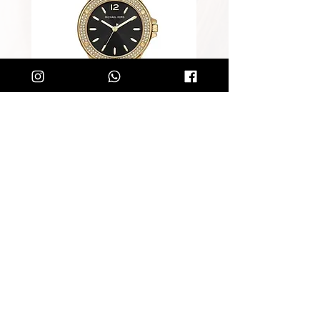
שעון מייקל קורס לאישה Michael
Kors MK7281
מחיר רגיל
מחיר מבצע
הוספה לסל
קליק קטן ותהיו חלק מרשימת הלקוחות של
SOLIT, תיהנו מהטבות בלעדיות
ותחשפו לקולקציות חדשות