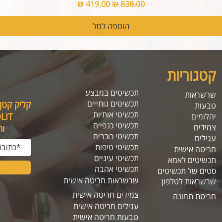
מחיר רגיל
מחיר מבצע
הוספה לסל
קטגוריות
תכשיטים במבצע
שרשראות
תכשיטים גותייים
קליק קטן
טבעות
תכשיטי אותיות
SOLIT, תיהנו מה
יהלומים
תכשיטי כנפיים
צמידים
ו
תכשיטי כוכבים
עגילים
תכשיטי טיפות
חריטה אישית
תכשיטי עיניים
תכשיטים לאמא
תכשיטי אהבה
סטים של תכשיטים
שרשראות חריטה אישית
שרשראות לטלפון
צמידים חריטה אישית
חריטת תמונה
עגילים חריטה אישית
טבעות חריטה אישית