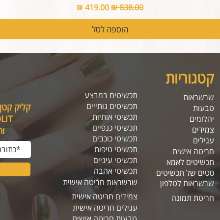
מחיר רגיל
מחיר מבצע
הוספה לסל
קטגוריות
תכשיטים במבצע
שרשראות
תכשיטים גותייים
קליק קטן
טבעות
תכשיטי אותיות
SOLIT, תיהנו מה
יהלומים
תכשיטי כנפיים
צמידים
ו
תכשיטי כוכבים
עגילים
תכשיטי טיפות
חריטה אישית
תכשיטי עיניים
תכשיטים לאמא
תכשיטי אהבה
סטים של תכשיטים
שרשראות חריטה אישית
שרשראות לטלפון
צמידים חריטה אישית
חריטת תמונה
עגילים חריטה אישית
טבעות חריטה אישית