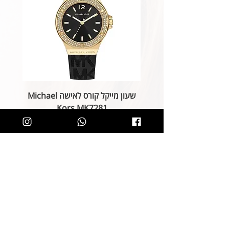
שעון מייקל קורס לאישה Michael
Kors MK7281
מחיר רגיל
מחיר מבצע
הוספה לסל
קליק קטן ותהיו חלק מרשימת הלקוחות של
SOLIT, תיהנו מהטבות בלעדיות
ותחשפו לקולקציות חדשות