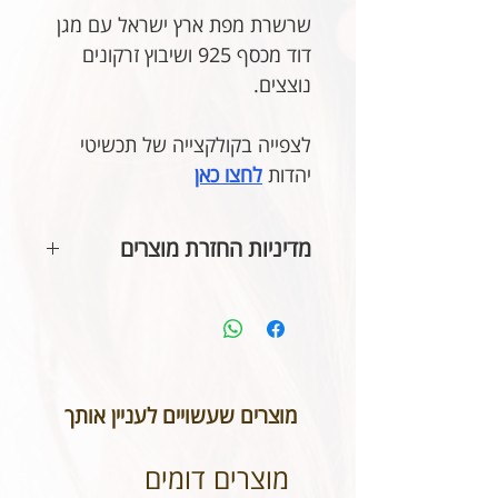
שרשרת מפת ארץ ישראל עם מגן
דוד מכסף 925 ושיבוץ זרקונים
נוצצים.
לצפייה בקולקצייה של תכשיטי
יהדות
לחצו כאן
מדיניות החזרת מוצרים
בהתאם לחוק הגנת הצרכן, אין
אפשרות להחזיר או לבטל תכשיטים
אשר נעשו בעיצוב אישי או תכשיטי
חריטה. אנא שימו לב טרם ביצוע
ההזמנה כי המידות הינן נכונות וכי
מוצרים שעשויים לעניין אותך
הכיתוב שבחרתם מאויית לשביעות
רצונכם.
מוצרים דומים