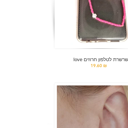
lov שרשרת לטלפון חרוזים
19.60 ₪