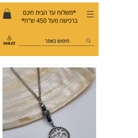
*משלוח עד הבית חינם
ברכישה מעל 450 ש"ח*