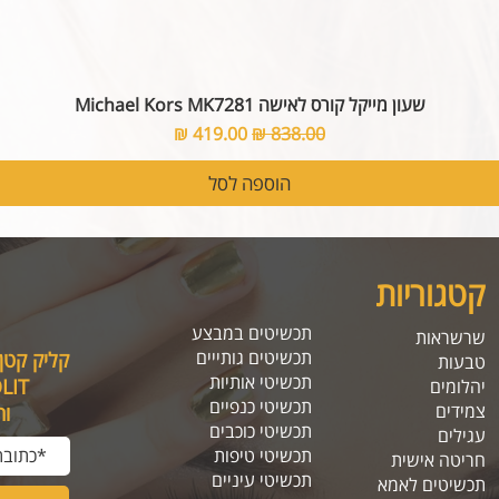
שעון מייקל קורס לאישה Michael Kors MK7281
מחיר רגיל
מחיר מבצע
הוספה לסל
קטגוריות
תכשיטים במבצע
שרשראות
תכשיטים גותייים
קליק קטן
טבעות
תכשיטי אותיות
SOLIT, תיהנו מה
יהלומים
תכשיטי כנפיים
צמידים
ו
תכשיטי כוכבים
עגילים
תכשיטי טיפות
חריטה אישית
תכשיטי עיניים
תכשיטים לאמא