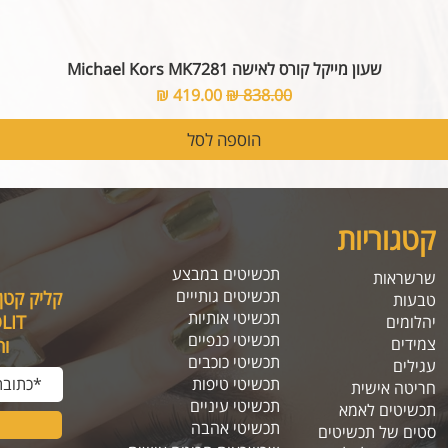
שעון מייקל קורס לאישה Michael Kors MK7281
מחיר רגיל
מחיר מבצע
הוספה לסל
קטגוריות
תכשיטים במבצע
שרשראות
תכשיטים גותייים
קליק קטן
טבעות
תכשיטי אותיות
SOLIT, תיהנו מה
יהלומים
תכשיטי כנפיים
צמידים
ו
תכשיטי כוכבים
עגילים
תכשיטי טיפות
חריטה אישית
תכשיטי עיניים
תכשיטים לאמא
תכשיטי אהבה
סטים של תכשיטים