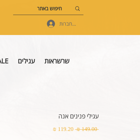
להתחברות
שרשראות
עגילים
ALE
עגילי פנינים אנה
מחיר
מחיר
 ‏149.00 ‏₪ 
רגיל
מבצע