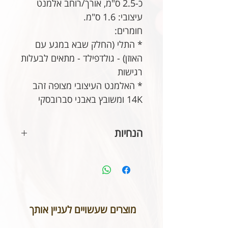
כ-2.5 ס"מ, אורך/רוחב אלמנט
עיצובי: 1.6 ס"מ.
חומרים:
* התלי (החלק שבא במגע עם
האוזן) - גולדפילד - מתאים לבעלות
רגישות
* האלמנט העיצובי מצופה זהב
14K ומשובץ באבני סברובסקי
הנחיות
מומלץ לשמור על התכשיט כאילו היה
יקר לך יותר מכל, בתוך קופסא ולהימנע
ממגע בושם ומים כדי שיישמר וילווה
אותך לאורך שנים.
אין לטבול את התכשיט בים ובבריכה.
מוצרים שעשויים לעניין אותך