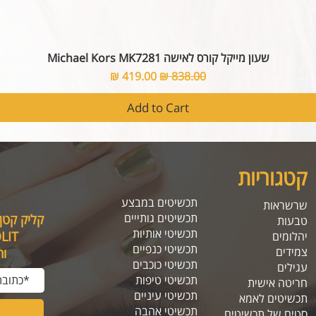
שעון מייקל קורס לאישה Michael Kors MK7281
Sale Price
Regular Price
419.00 ₪
838.00 ₪
Add to Cart
קטגוריות
תכשיטים במבצע
שרשראות
תכשיטים גותייים
קליק קטן
טבעות
תכשיטי אותיות
SOLIT, תיהנו מה
יהלומים
תכשיטי כנפיים
צמידים
ו
תכשיטי כוכבים
עגילים
תכשיטי טיפות
חריטה אישית
תכשיטי עיניים
תכשיטים לאמא
תכשיטי אהבה
סטים של תכשיטים