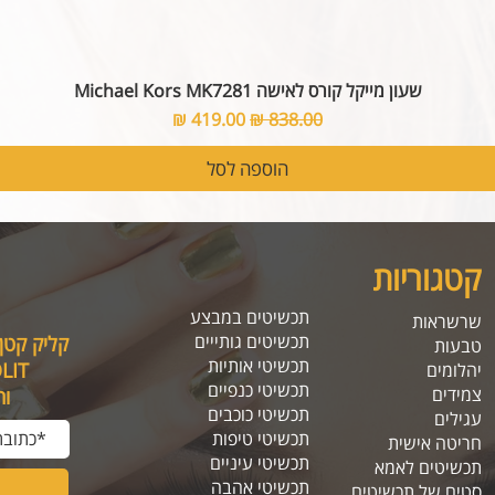
שעון מייקל קורס לאישה Michael Kors MK7281
מחיר רגיל
מחיר מבצע
הוספה לסל
קטגוריות
תכשיטים במבצע
שרשראות
תכשיטים גותייים
קליק קטן
טבעות
תכשיטי אותיות
SOLIT, תיהנו מה
יהלומים
תכשיטי כנפיים
צמידים
ו
תכשיטי כוכבים
עגילים
תכשיטי טיפות
חריטה אישית
תכשיטי עיניים
תכשיטים לאמא
תכשיטי אהבה
סטים של תכשיטים