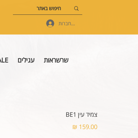
להתחברות
שרשראות
עגילים
ALE
צמיד עין BE1
מחיר