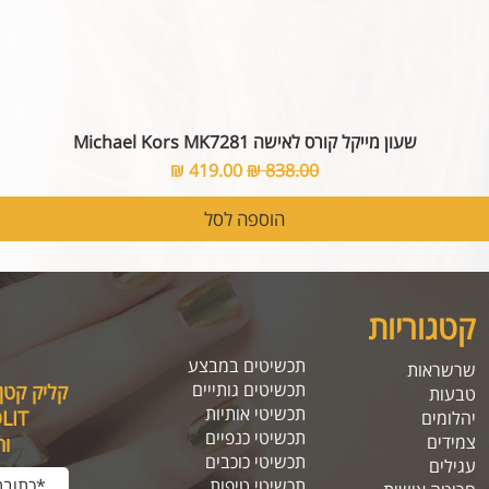
שעון מייקל קורס לאישה Michael Kors MK7281
מחיר רגיל
מחיר מבצע
הוספה לסל
קטגוריות
תכשיטים במבצע
שרשראות
תכשיטים גותייים
קליק קטן
טבעות
תכשיטי אותיות
SOLIT, תיהנו מה
יהלומים
תכשיטי כנפיים
צמידים
ו
תכשיטי כוכבים
עגילים
תכשיטי טיפות