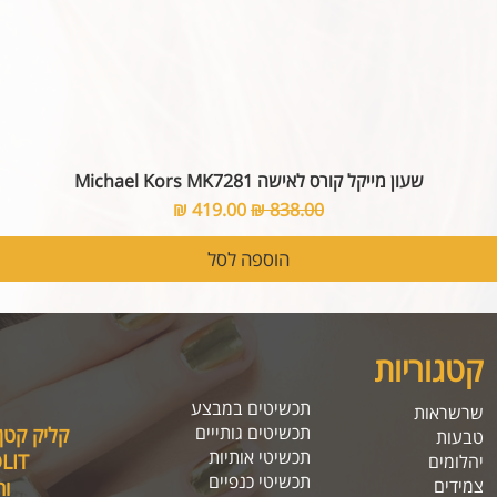
שעון מייקל קורס לאישה Michael Kors MK7281
מחיר רגיל
מחיר מבצע
הוספה לסל
קטגוריות
תכשיטים במבצע
שרשראות
תכשיטים גותייים
קליק קטן
טבעות
תכשיטי אותיות
SOLIT, תיהנו מה
יהלומים
תכשיטי כנפיים
צמידים
ו