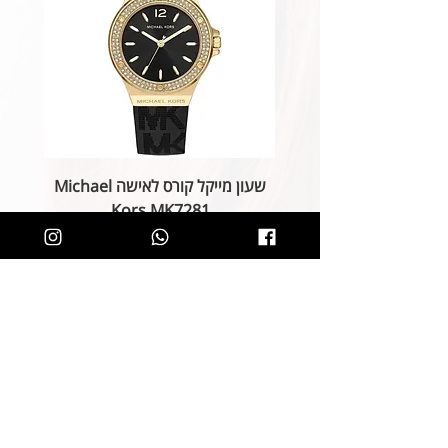
שעון מייקל קורס לאישה Michael
Kors MK7281
מחיר רגיל
מחיר מבצע
הוספה לסל
קליק קטן ותהיו חלק מרשימת הלקוחות של
SOLIT, תיהנו מהטבות בלעדיות
ותחשפו לקולקציות חדשות