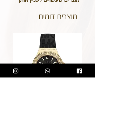
הכיתוב שבחרתם מאויית לשביעות
רצונכם.
מוצרים דומים
שעון מייקל קורס לאישה Michael
Kors MK7281
מחיר רגיל
מחיר מבצע