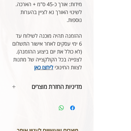
מידות: אורך כ-45 ס"מ + הארכה.
לשינוי האורך נא לציין בהערות
נוספות.
ההזמנה תהיה מוכנה לשילוח עד
6 ימי עסקים לאחר אישור התשלום
(לא כולל את יום ביצוע ההזמנה).
לצפייה בכל הקולקצייה של מתנות
לצוות החינוכי
ליחצו
כאן
מדיניות החזרת מוצרים
בהתאם לחוק הגנת הצרכן, אין
אפשרות להחזיר או לבטל תכשיטים
אשר נעשו בעיצוב אישי או תכשיטי
חריטה. אנא שימו לב טרם ביצוע
ההזמנה כי המידות הינן נכונות וכי
מוצרים שעשויים לעניין אותך