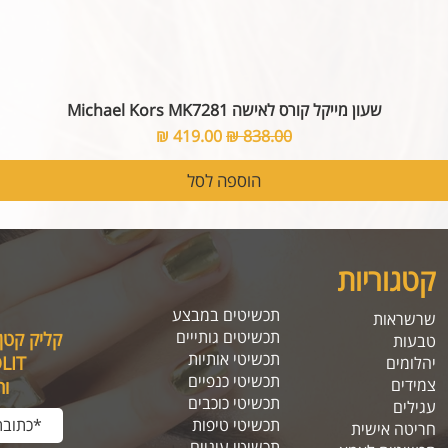
שעון מייקל קורס לאישה Michael Kors MK7281
מחיר רגיל
מחיר מבצע
הוספה לסל
קטגוריות
תכשיטים במבצע
שרשראות
תכשיטים גותייים
קליק קטן
טבעות
תכשיטי אותיות
SOLIT, תיהנו מה
יהלומים
תכשיטי כנפיים
צמידים
ו
תכשיטי כוכבים
עגילים
תכשיטי טיפות
חריטה אישית
תכשיטי עיניים