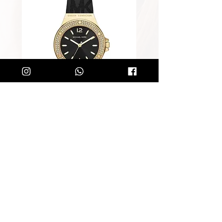
שעון מייקל קורס לאישה Michael
Kors MK7281
מחיר רגיל
מחיר מבצע
הוספה לסל
קליק קטן ותהיו חלק מרשימת הלקוחות של
SOLIT, תיהנו מהטבות בלעדיות