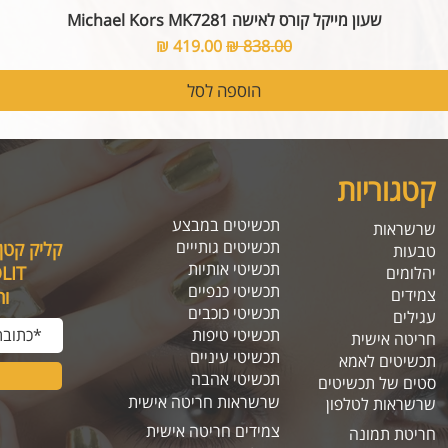
שעון מייקל קורס לאישה Michael Kors MK7281
מחיר רגיל
מחיר מבצע
הוספה לסל
קטגוריות
תכשיטים במבצע
שרשראות
תכשיטים גותייים
קליק קטן
טבעות
תכשיטי אותיות
SOLIT, תיהנו מה
יהלומים
תכשיטי כנפיים
צמידים
ו
תכשיטי כוכבים
עגילים
תכשיטי טיפות
חריטה אישית
תכשיטי עיניים
תכשיטים לאמא
תכשיטי אהבה
סטים של תכשיטים
שרשראות חריטה אישית
שרשראות לטלפון
צמידים חריטה אישית
חריטת תמונה