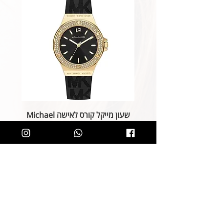
שעון מייקל קורס לאישה Michael
Kors MK7281
מחיר רגיל
מחיר מבצע
הוספה לסל
קליק קטן ותהיו חלק מרשימת הלקוחות של
SOLIT, תיהנו מהטבות בלעדיות