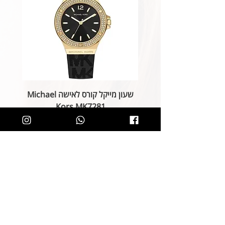
שעון מייקל קורס לאישה Michael
Kors MK7281
מחיר רגיל
מחיר מבצע
הוספה לסל
קליק קטן ותהיו חלק מרשימת הלקוחות של
SOLIT, תיהנו מהטבות בלעדיות
ותחשפו לקולקציות חדשות