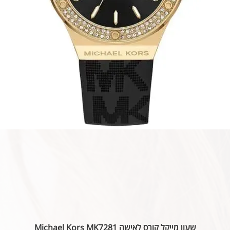
שעון מייקל קורס לאישה Michael Kors MK7281