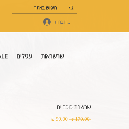
להתחברות
שרשראות
עגילים
ALE
שרשרת כוכב ים
מחיר
מחיר
 ‏179.00 ‏₪ 
רגיל
מבצע