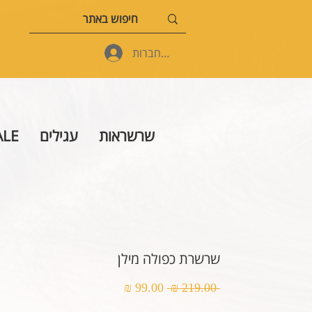
להתחברות
שרשראות
עגילים
ALE
שרשרת כפולה מילן
מחיר
מחיר
 ‏219.00 ‏₪ 
רגיל
מבצע