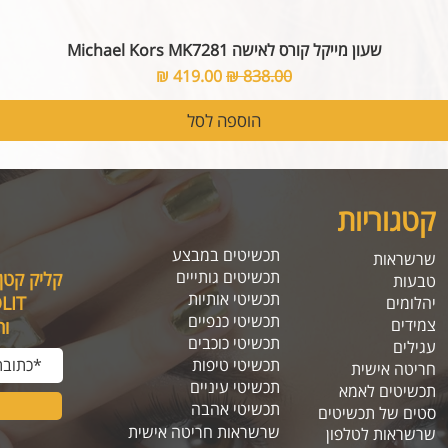
שעון מייקל קורס לאישה Michael Kors MK7281
מחיר רגיל
מחיר מבצע
הוספה לסל
קטגוריות
תכשיטים במבצע
שרשראות
תכשיטים גותייים
קליק קטן
טבעות
תכשיטי אותיות
SOLIT, תיהנו מה
יהלומים
תכשיטי כנפיים
צמידים
ו
תכשיטי כוכבים
עגילים
תכשיטי טיפות
חריטה אישית
תכשיטי עיניים
תכשיטים לאמא
תכשיטי אהבה
סטים של תכשיטים
שרשראות חריטה אישית
שרשראות לטלפון