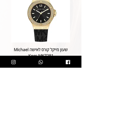
שעון מייקל קורס לאישה Michael
Kors MK7281
מחיר רגיל
מחיר מבצע
הוספה לסל
קליק קטן ותהיו חלק מרשימת הלקוחות של
SOLIT, תיהנו מהטבות בלעדיות
ותחשפו לקולקציות חדשות