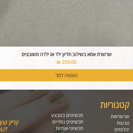
שרשרת אמא בשילוב תליון ילד או ילדה משובצים
מחיר
הוספה לסל
קטגוריות
תכשיטים במבצע
שרשראות
תכשיטים גותייים
קליק קטן
טבעות
תכשיטי אותיות
SOLIT, תיהנו מה
יהלומים