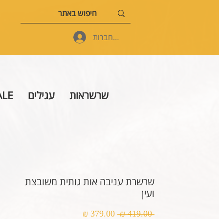
להתחברות
שרשראות
עגילים
ALE
שרשרת עניבה אות גותית משובצת
ועין
מחיר
מחיר
 ‏419.00 ‏₪ 