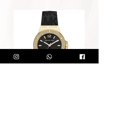
שעון מייקל קורס לאישה Michael
Kors MK7281
מחיר רגיל
מחיר מבצע
הוספה לסל