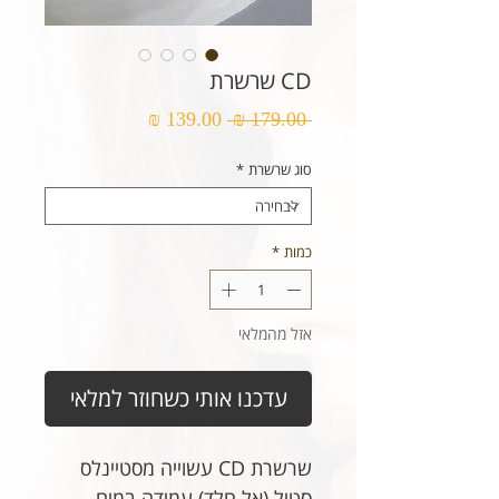
CD שרשרת
מחיר
מחיר
 ‏179.00 ‏₪ 
רגיל
מבצע
סוג שרשרת
*
כמות
*
אזל מהמלאי
עדכנו אותי כשחוזר למלאי
שרשרת CD עשוייה מסטיינלס
סטיל (אל חלד) עמידה במים.