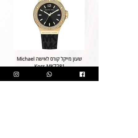
שעון מייקל קורס לאישה Michael
Kors MK7281
מחיר רגיל
מחיר מבצע
הוספה לסל
קליק קטן ותהיו חלק מרשימת הלקוחות של
SOLIT, תיהנו מהטבות בלעדיות
ותחשפו לקולקציות חדשות