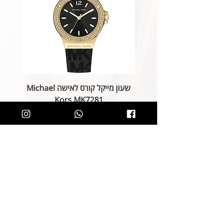
שעון מייקל קורס לאישה Michael
Kors MK7281
מחיר רגיל
מחיר מבצע
הוספה לסל
קליק קטן ותהיו חלק מרשימת הלקוחות של
SOLIT, תיהנו מהטבות בלעדיות
ותחשפו לקולקציות חדשות