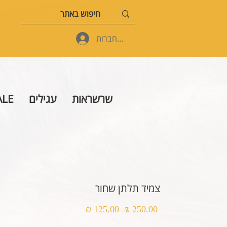
להתחברות
שרשראות
עגילים
ALE
צמיד תלתן שחור
מחיר
מחיר
 ‏250.00 ‏₪ 
רגיל
מבצע